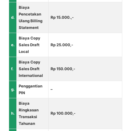
Biaya
Pencetakan
d.
Rp 15.000.,-
Ulang Billing
Statement
Biaya Copy
e.
Sales Draft
Rp 25.000,-
Local
Biaya Copy
f.
Sales Draft
Rp 150.000,-
International
Penggantian
g.
–
PIN
Biaya
Ringkasan
h.
Rp 100.000,-
Transaksi
Tahunan