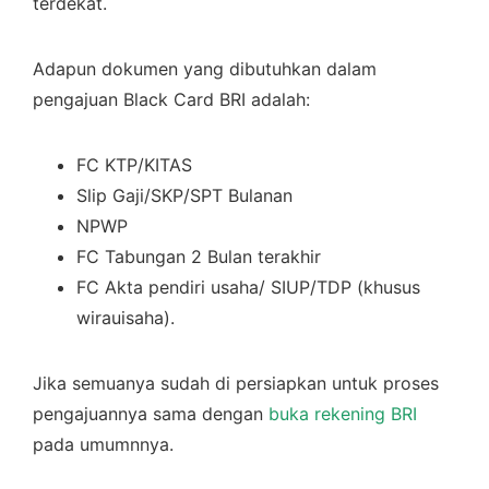
terdekat.
Adapun dokumen yang dibutuhkan dalam
pengajuan Black Card BRI adalah:
FC KTP/KITAS
Slip Gaji/SKP/SPT Bulanan
NPWP
FC Tabungan 2 Bulan terakhir
FC Akta pendiri usaha/ SIUP/TDP (khusus
wirauisaha).
Jika semuanya sudah di persiapkan untuk proses
pengajuannya sama dengan
buka rekening BRI
pada umumnnya.