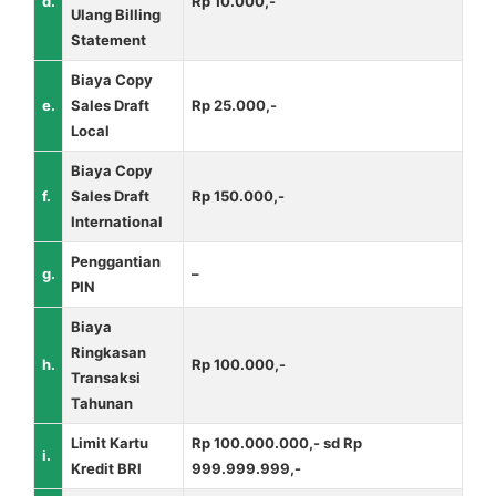
d.
Rp 10.000,-
Ulang Billing
Statement
Biaya Copy
e.
Sales Draft
Rp 25.000,-
Local
Biaya Copy
f.
Sales Draft
Rp 150.000,-
International
Penggantian
g.
–
PIN
Biaya
Ringkasan
h.
Rp 100.000,-
Transaksi
Tahunan
Limit Kartu
Rp 100.000.000,- sd Rp
i.
Kredit BRI
999.999.999,-