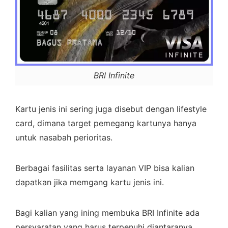
BRI Infinite
Kartu jenis ini sering juga disebut dengan lifestyle
card, dimana target pemegang kartunya hanya
untuk nasabah perioritas.
Berbagai fasilitas serta layanan VIP bisa kalian
dapatkan jika memgang kartu jenis ini.
Bagi kalian yang ining membuka BRI Infinite ada
persyaratan yang harus terpenuhi diantaranya