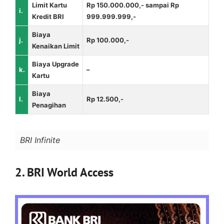
Limit Kartu
Rp 150.000.000,- sampai Rp
i.
Kredit BRI
999.999.999,-
Biaya
j.
Rp 100.000,-
Kenaikan Limit
Biaya Upgrade
k.
–
Kartu
Biaya
l.
Rp 12.500,-
Penagihan
BRI Infinite
2. BRI World Access