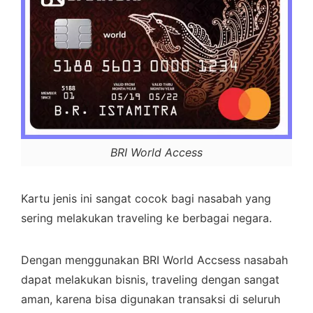
BRI World Access
Kartu jenis ini sangat cocok bagi nasabah yang
sering melakukan traveling ke berbagai negara.
Dengan menggunakan BRI World Accsess nasabah
dapat melakukan bisnis, traveling dengan sangat
aman, karena bisa digunakan transaksi di seluruh