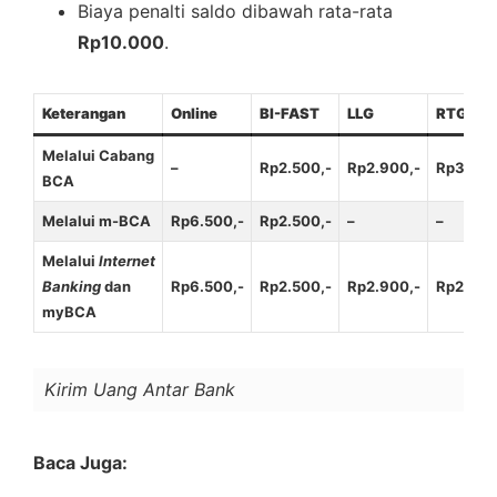
Biaya penalti saldo dibawah rata-rata
Rp10.000
.
Keterangan
Online
BI-FAST
LLG
RTGS
Melalui Cabang
–
Rp2.500,-
Rp2.900,-
Rp30.00
BCA
Melalui m-BCA
Rp6.500,-
Rp2.500,-
–
–
Melalui
Internet
Banking
dan
Rp6.500,-
Rp2.500,-
Rp2.900,-
Rp25.00
myBCA
Kirim Uang Antar Bank
Baca Juga: